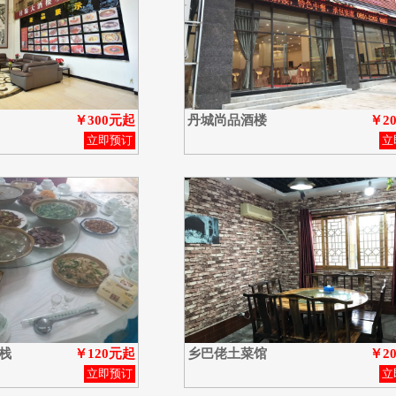
￥300元起
丹城尚品酒楼
￥2
立即预订
立
栈
￥120元起
乡巴佬土菜馆
￥2
立即预订
立