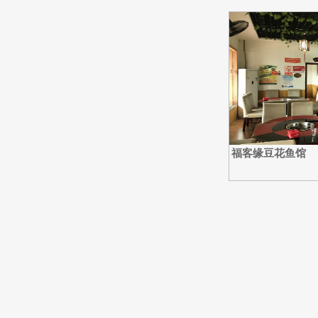
福客缘豆花鱼馆