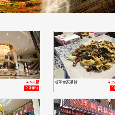
￥260起
老革命家常馆
￥1
立即预订
立