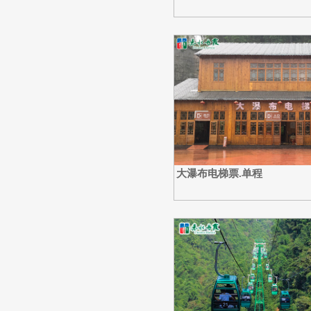
大瀑布电梯票.单程